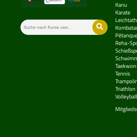
Kanu
Karate
Leichtath
Kombatan
Pétanqu
Reha-Spo
Schießsp
Schwim
Taekwon
Tennis
Trampolin
Triathlon
Volleyball
Mitglieds