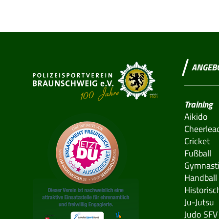
ANGEB
Training
Aikido
Cheerlea
Cricket
Fußball
Gymnast
Handball
Historis
Ju-Jutsu
Judo SFV