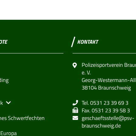
OTE
KONTAKT
Polizeisportverein Bra
e. V.
ding
Georg-Westermann-All
38104 Braunschweig
ik
Tel. 0531 23 39 69 3
Fax. 0531 23 39 58 3
ches Schwertfechten
geschaeftsstelle@psv-
braunschweig.de
 Europa