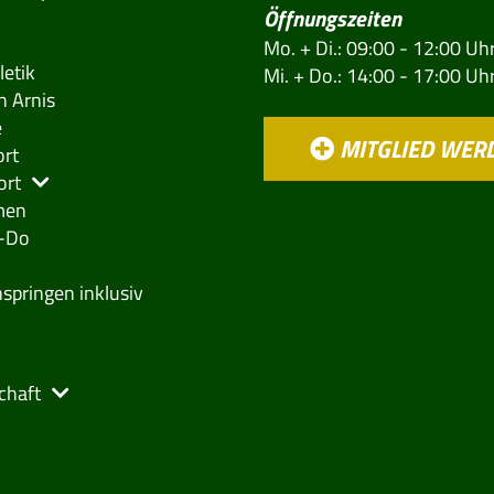
Öffnungszeiten
Mo. + Di.: 09:00 - 12:00 Uh
letik
Mi. + Do.: 14:00 - 17:00 Uh
 Arnis
e
MITGLIED WER
rt
ort
men
-Do
springen inklusiv
chaft